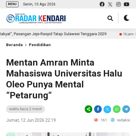
Senin, 10 Agu 2026
MENU
Pasangan Jeje-Rasyid Tatap Sulawesi Tenggara 2029
Da
16 jam lalu
Beranda
Pendidikan
Mentan Amran Minta
Mahasiswa Universitas Halu
Oleo Punya Mental
“Petarung”
waktu baca 2 menit
Jumat, 12 Jun 2026 22:19
161
redaksi