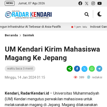
Jumat, 07 Agu 2026
MENU
astruktur AI Terbesar di Asia-Pasifik
Indosat Gandeng Ho
1 jam lalu
Beranda
Saintek
UM Kendari Kirim Mahasiswa
Magang Ke Jepang
waktu baca 3 menit
Minggu, 14 Jan 2024 01:15
389
redaksi
Kendari, RadarKendari.id
– Universitas Muhammadiyah
(UM) Kendari mengutus perwakilan mahasiswa untuk
melaksanakan magang di Jepang. Magang dilaksanakan